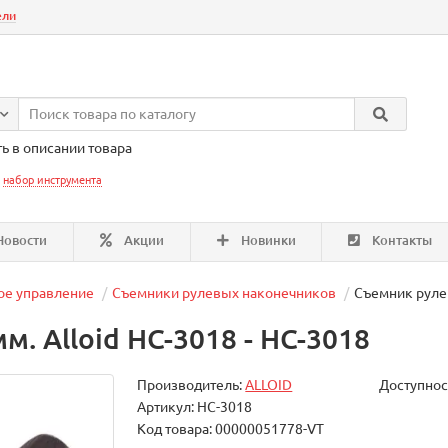
ели
ь в описании товара
:
набор инструмента
овости
Акции
Новинки
Контакты
ое управление
Съемники рулевых наконечников
Съемник рулев
. Alloid НС-3018 - НС-3018
Производитель:
ALLOID
Доступнос
Артикул: НС-3018
Код товара: 00000051778-VT