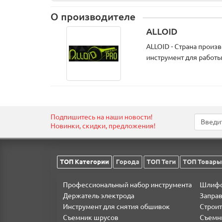
Надежная фиксация детали
Профессиональное использование
О производителе
Длительный срок службы
ALLOID
Комплектация:
ALLOID - Страна произв
Съемник рулевых тяг - 1 шт.
инструмент для работы
Применение:
Демонтаж рулевых шарниров
Снятие наконечников рулевых тяг
Демонтаж рулевых сошек
Подпишитесь на наши новости!
Обслуживание рулевого управления автомоб
Новинки, скидки, предложения!
ТОП Категории
Города
ТОП Теги
ТОП Товары
Профессиональный набор инструмента
Шлифо
Держатель электрода
Запра
Инструмент для снятия обшивок
Строи
Съемник шрусов
Съемн