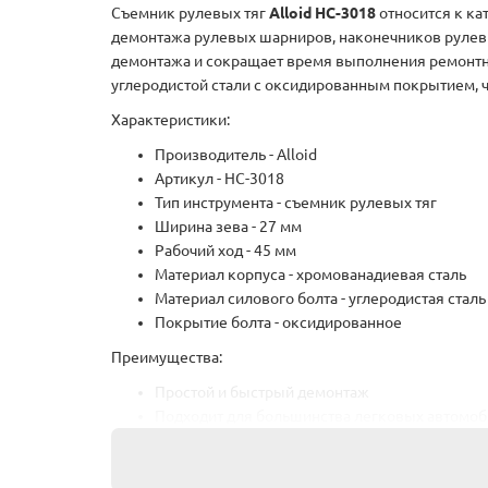
Съемник рулевых тяг
Alloid
НС-3018
относится к ка
демонтажа рулевых шарниров, наконечников рулевы
демонтажа и сокращает время выполнения ремонтны
углеродистой стали с оксидированным покрытием, 
Характеристики:
Производитель - Alloid
Артикул - НС-3018
Тип инструмента - съемник рулевых тяг
Ширина зева - 27 мм
Рабочий ход - 45 мм
Материал корпуса - хромованадиевая сталь
Материал силового болта - углеродистая сталь
Покрытие болта - оксидированное
Преимущества:
Простой и быстрый демонтаж
Подходит для большинства легковых автомо
Прочная конструкция
Устойчивость к нагрузкам