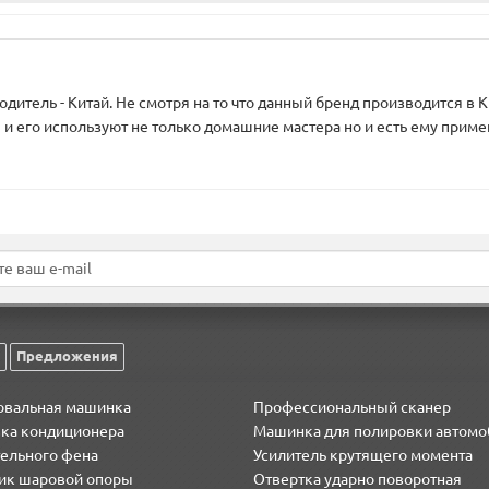
одитель - Китай. Не смотря на то что данный бренд производится в К
 и его используют не только домашние мастера но и есть ему примен
илей
Предложения
вальная машинка
Профессиональный сканер
вка кондиционера
Машинка для полировки автомо
тельного фена
Усилитель крутящего момента
ик шаровой опоры
Отвертка ударно поворотная