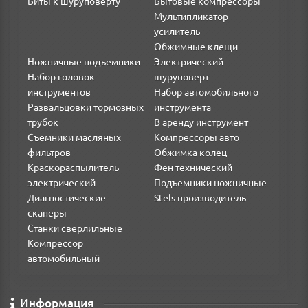
Биты к шуруповерту
Бытовые компрессоры
Мультипликатор
усилитель
Обжимные клещи
Ножничные подъемники
Электрический
Набор головок
шуруповерт
инструментов
Набор автомобильного
Развальцовки тормозных
инструмента
трубок
В аренду инструмент
Съемники масляных
Компрессоры авто
фильтров
Обжимка колец
Краскораспылитель
Фен технический
электрический
Подъемники ножничные
Диагностические
Stels производитель
сканеры
Станки сверлильные
Компрессор
автомобильный
Информация