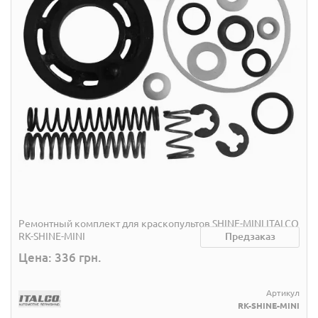
Ремонтный комплект для краскопультов SHINE-MINI ITALCO
RK-SHINE-MINI
Предзаказ
Цена: 336 грн.
Артикул
RK-SHINE-MINI