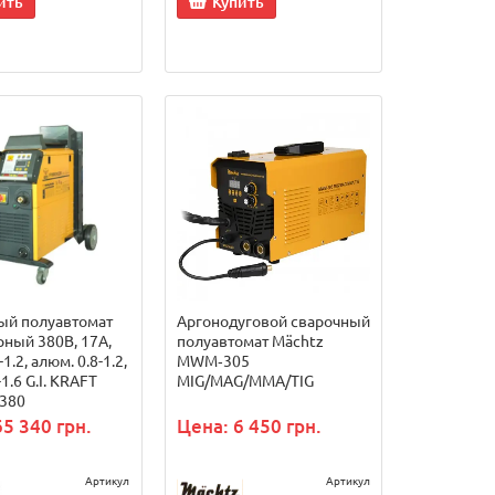
ить
Купить
ый полуавтомат
Аргонодуговой сварочный
ный 380В, 17А,
полуавтомат Mächtz
-1.2, алюм. 0.8-1.2,
MWM‑305
1.6 G.I. KRAFT
MIG/MAG/MMA/TIG
-380
65 340 грн.
Цена: 6 450 грн.
Артикул
Артикул