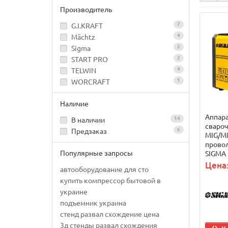
Производитель
7
G.I.KRAFT
4
Mächtz
2
Sigma
2
START PRO
4
TELWIN
1
WORCRAFT
Наличие
Аппар
14
В наличии
сваро
6
Предзаказ
МIG/M
провол
Популярные запросы
SIGMA 
Цена:
автооборудование для сто
купить компрессор бытовой в
украине
подъемник украина
стенд развал схождение цена
3д стенды развал схождения