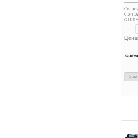
Сваро
0.8-1.
G.I.KR
Цена:
Зак