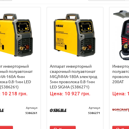
ат инверторный
Аппарат инверторный
Инверто
чный полуавтомат
сварочный полуавтомат
полуавт
MA-160А 4мм
МIG/MMA-180А электрод
проволок
ока 0.8-1мм LED
5мм проволока 0.8-1мм
200AT
(5386261)
LED SIGMA (5386271)
 10 218 грн.
Цена: 10 927 грн.
Цена: 
Артикул
Артикул
5386261
5386271