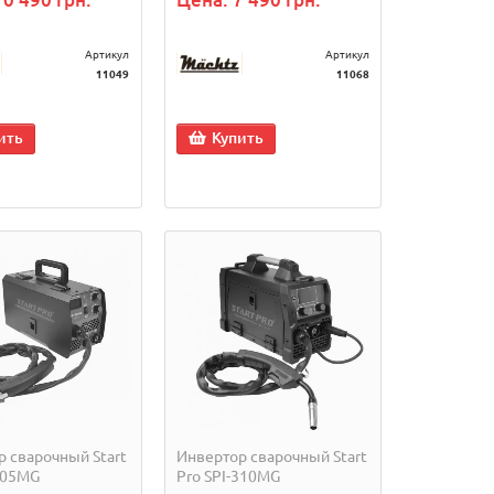
Артикул
Артикул
11049
11068
ить
Купить
 сварочный Start
Инвертор сварочный Start
305MG
Pro SPI-310MG