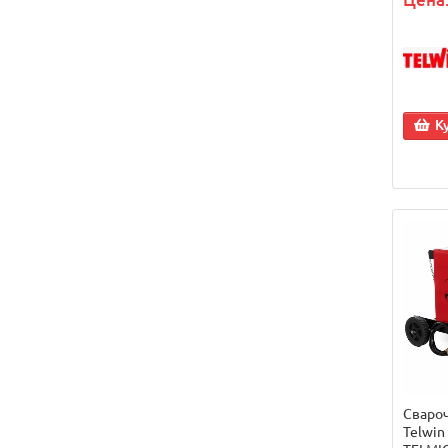
К
Сваро
Telwin