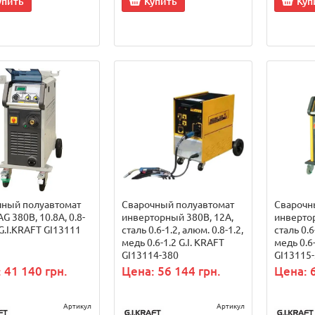
упить
Купить
Куп
чный полуавтомат
Сварочный полуавтомат
Сварочн
G 380В, 10.8А, 0.8-
инверторный 380В, 12А,
инвертор
G.I.KRAFT GI13111
сталь 0.6-1.2, алюм. 0.8-1.2,
сталь 0.6
медь 0.6-1.2 G.I. KRAFT
медь 0.6-
GI13114-380
GI13115
 41 140 грн.
Цена: 56 144 грн.
Цена: 
Артикул
Артикул