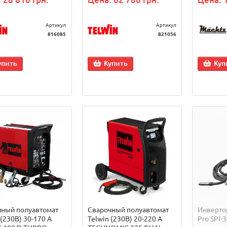
Артикул
Артикул
816085
821056
упить
Купить
Куп
чный полуавтомат
Сварочный полуавтомат
Инвертор
 (230В) 30-170 А
Telwin (230В) 20-220 A
Pro SPI-