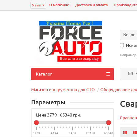
О магазине
Доставка и оплата
Производит
Язык
Везде
Искат
Например
Н
Каталог
Магазин инструментов для СТО
Оборудование дл
Параметры
Сва
Цена
3779
-
65340
грн.
Сравнен
3779
4194
8468
23158
65340