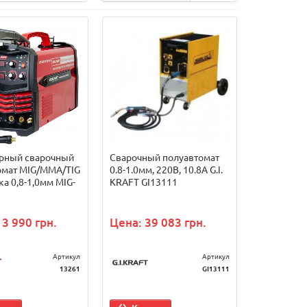
рный сварочный
Сварочный полуавтомат
омат МIG/MMA/TIG
0.8-1.0мм, 220В, 10.8А G.I.
а 0,8-1,0мм MIG-
KRAFT GI13111
13 990 грн.
Цена: 39 083 грн.
Артикул
Артикул
13261
GI13111