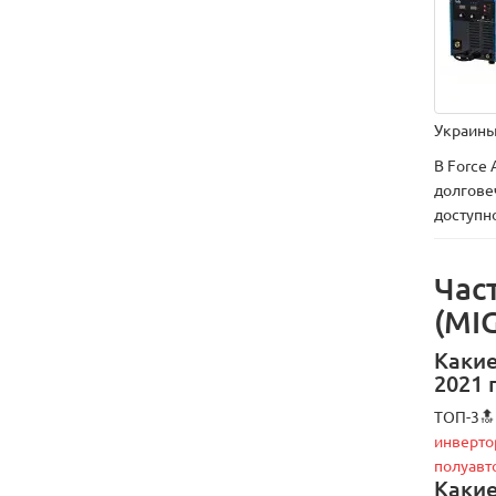
Украины
В Force
долгове
доступн
Час
(MI
Какие
2021 
ТОП-3🔝
инверто
полуавт
Какие