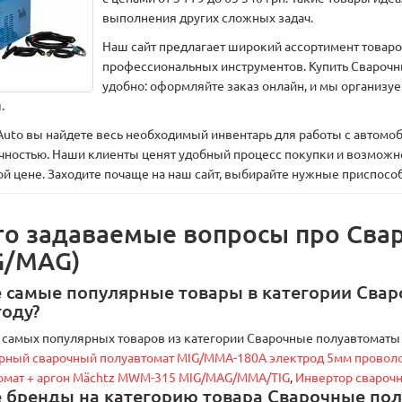
выполнения других сложных задач.
Наш сайт предлагает широкий ассортимент товаро
профессиональных инструментов. Купить Свароч
удобно: оформляйте заказ онлайн, и мы организуе
.
 Auto вы найдете весь необходимый инвентарь для работы с автомо
чностью. Наши клиенты ценят удобный процесс покупки и возможно
ой цене. Заходите почаще на наш сайт, выбирайте нужные приспос
то задаваемые вопросы про Сва
G/MAG)
 самые популярные товары в категории Сва
году?
 самых популярных товаров из категории Сварочные полуавтоматы 
рный сварочный полуавтомат МIG/MMA-180А электрод 5мм проволок
омат + аргон Mächtz MWM-315 MIG/MAG/MMA/TIG
,
Инвертор сварочн
 бренды на категорию товара Сварочные по