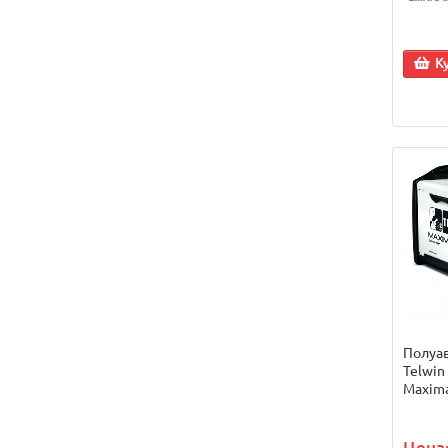
К
Полуа
Telwin
Maxima
Цена: