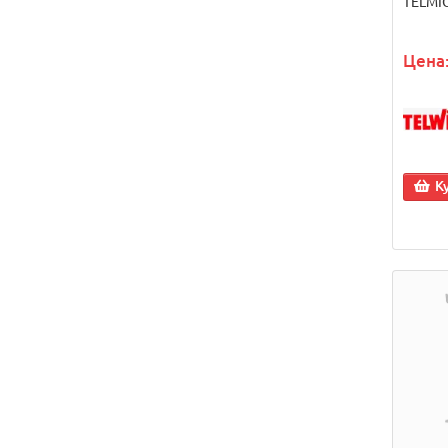
TELMI
Цена:
К