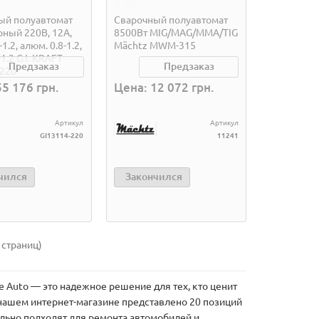
ый полуавтомат
Сварочный полуавтомат
ный 220В, 12А,
8500Вт MIG/MAG/MMA/TIG
-1.2, алюм. 0.8-1.2,
Mächtz MWM-315
1.2 G.I. KRAFT
Предзаказ
Предзаказ
-220
55 176 грн.
Цена: 12 072 грн.
Артикул
Артикул
GI13114-220
11241
чился
Закончился
 страниц)
 Auto — это надежное решение для тех, кто ценит
 нашем интернет-магазине представлено 20 позиций
еально подходят для ремонта автомобилей и