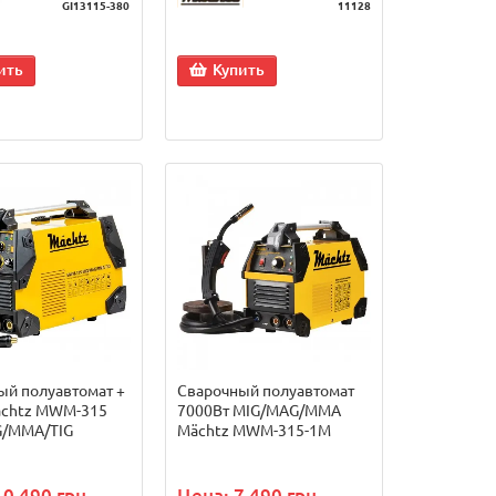
GI13115-380
11128
ить
Купить
ый полуавтомат +
Сварочный полуавтомат
ächtz MWM-315
7000Вт MIG/MAG/MMA
/MMA/TIG
Mächtz MWM-315-1M
10 490 грн.
Цена: 7 490 грн.