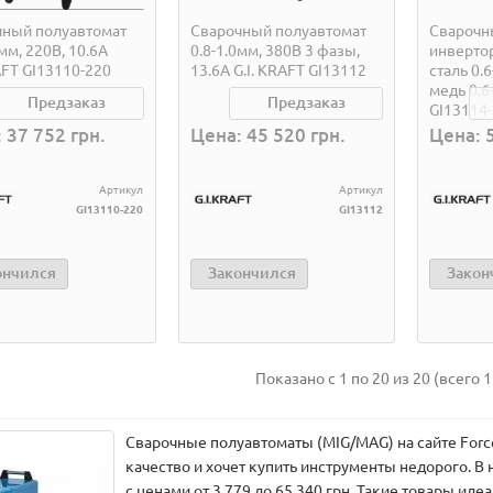
чный полуавтомат
Сварочный полуавтомат
Сварочн
0мм, 220В, 10.6А
0.8-1.0мм, 380В 3 фазы,
инвертор
AFT GI13110-220
13.6A G.I. KRAFT GI13112
сталь 0.6
медь 0.6-
Предзаказ
Предзаказ
GI13114
 37 752 грн.
Цена: 45 520 грн.
Цена: 
Артикул
Артикул
GI13110-220
GI13112
ончился
Закончился
Закон
Показано с 1 по 20 из 20 (всего 1
Сварочные полуавтоматы (MIG/MAG) на сайте Force
качество и хочет купить инструменты недорого. В
с ценами от 3 779 до 65 340 грн. Такие товары ид