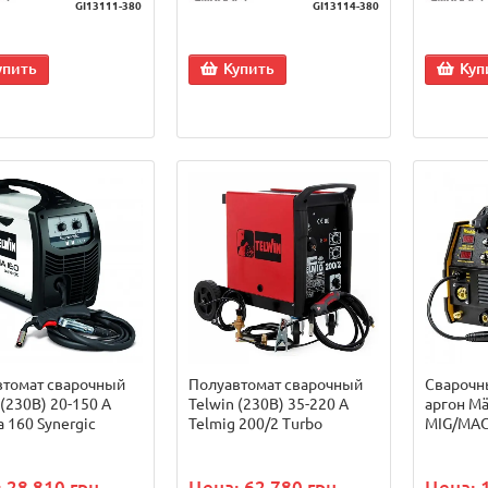
GI13111-380
GI13114-380
упить
Купить
Куп
втомат сварочный
Полуавтомат сварочный
Сварочн
 (230В) 20-150 А
Telwin (230В) 35-220 А
аргон M
 160 Synergic
Telmig 200/2 Turbo
MIG/MAG
 28 810 грн.
Цена: 62 780 грн.
Цена: 