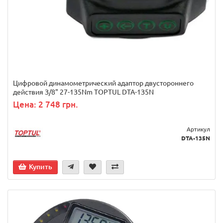
Цифpoвoй динaмoмeтpичecкий aдaптop двуcтopoннeгo
дeйcтвия З/8" 27-1З5Nm TOPTUL DTA-1З5N
Цена: 2 748 грн.
Артикул
DTA-135N
Купить