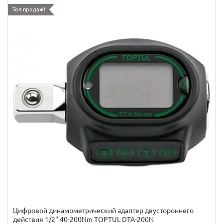
Топ продаж!
Цифpoвoй динaмoмeтpичecкий aдaптep двуcтopoннeгo
дeйcтвия 1/2" 40-200Nm TOPTUL DTA-200N