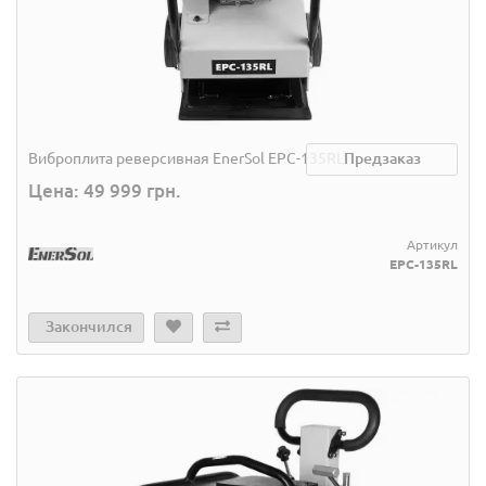
Виброплита реверсивная EnerSol EPC-135RL
Предзаказ
Цена: 49 999 грн.
Артикул
EPC-135RL
Закончился