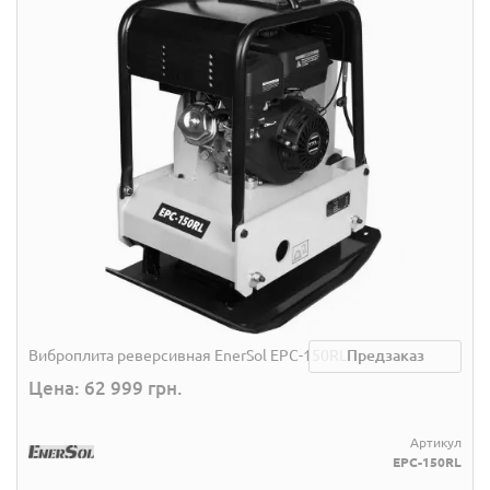
Виброплита реверсивная EnerSol EPC-150RL
Предзаказ
Цена: 62 999 грн.
Артикул
EPC-150RL