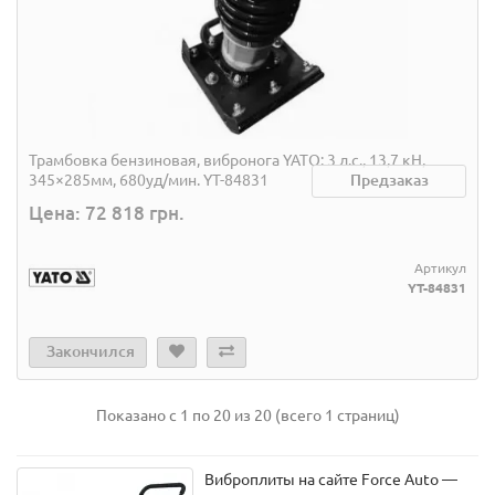
Трамбовка бензиновая, вибронога YATO: 3 л.с., 13,7 кН,
345×285мм, 680уд/мин. YT-84831
Предзаказ
Цена: 72 818 грн.
Артикул
YT-84831
Закончился
Показано с 1 по 20 из 20 (всего 1 страниц)
Виброплиты на сайте Force Auto —