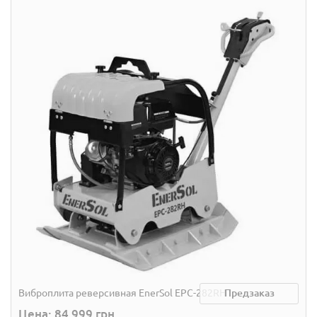
Виброплита реверсивная EnerSol EPC-282RH
Предзаказ
Цена: 84 999 грн.