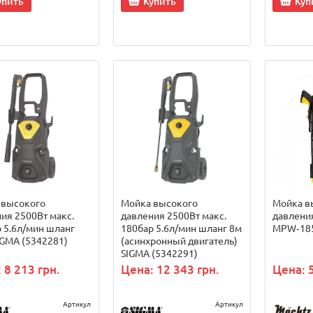
упить
Купить
Куп
 высокого
Мойка высокого
Мойка в
ия 2500Вт макс.
давления 2500Вт макс.
давлени
 5.6л/мин шланг
180бар 5.6л/мин шланг 8м
MPW‑18
IGMA (5342281)
(асинхронный двигатель)
SIGMA (5342291)
 8 213 грн.
Цена: 12 343 грн.
Цена: 5
Артикул
Артикул