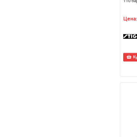
110 ба
Цена:
К