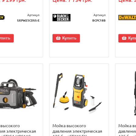
Артикул
Артикул
SXPW25CDSS-E
BCPC18B
упить
Купить
Куп
 высокого
Мойка высокого
Мойка в
ия электрическая
давления электрическая
давлени