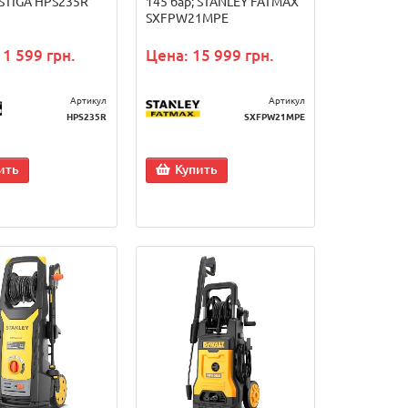
 STIGA HPS235R
145 бар; STANLEY FATMAX
SXFPW21MPE
11 599 грн.
Цена: 15 999 грн.
Артикул
Артикул
HPS235R
SXFPW21MPE
ить
Купить