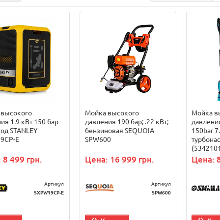
 высокого
Мойка высокого
Мойка в
ия 1.9 кВт 150 бар
давления 190 бар; .22 кВт;
давлени
год STANLEY
бензиновая SEQUOIA
150bar 7
9CP-E
SPW600
турбона
(534210
 8 499 грн.
Цена: 16 999 грн.
Цена: 8
Артикул
Артикул
SXPW19CP-E
SPW600