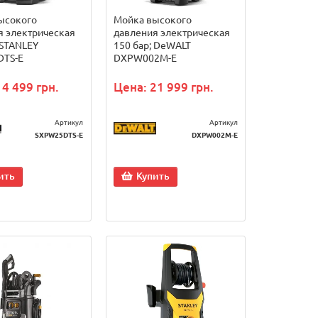
ысокого
Мойка высокого
я электрическая
давления электрическая
 STANLEY
150 бар; DeWALT
TS-E
DXPW002M-E
14 499 грн.
Цена: 21 999 грн.
Артикул
Артикул
SXPW25DTS-E
DXPW002M-E
ить
Купить