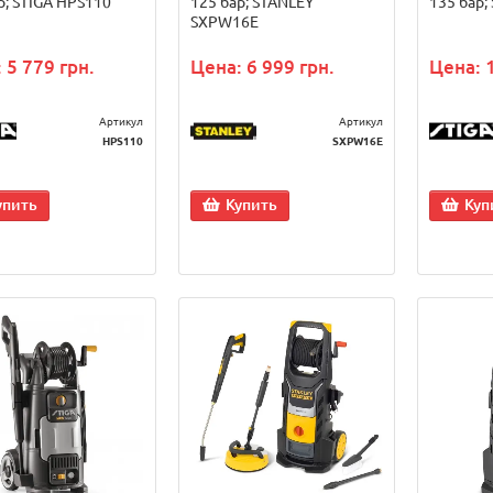
р; STIGA HPS110
125 бар; STANLEY
135 бар;
SXPW16E
 5 779 грн.
Цена: 6 999 грн.
Цена: 
Артикул
Артикул
HPS110
SXPW16E
упить
Купить
Куп