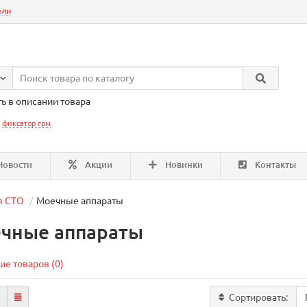
ели
ь в описании товара
:
фиксатор грм
овости
Акции
Новинки
Контакты
я СТО
Моечные аппараты
чные аппараты
ие товаров (0)
Сортировать: