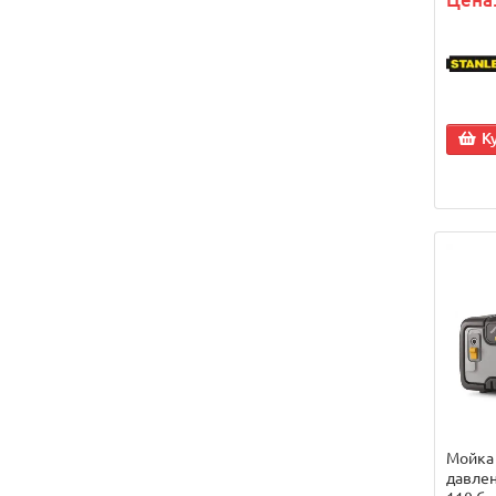
К
Мойка
давлен