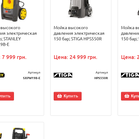
 высокого
Мойка высокого
Мойка в
ия электрическая
давления электрическая
давлени
р; STANLEY
150 бар; STIGA HPS550R
150 бар;
9B-E
 7 999 грн.
Цена: 24 999 грн.
Цена: 
Артикул
Артикул
SXPW19B-E
HPS550R
упить
Купить
Куп