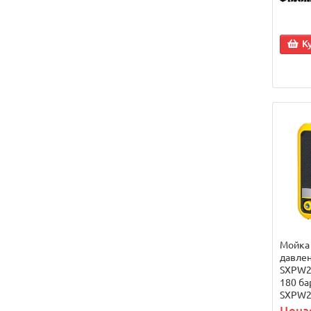
К
Мойка
давле
SXPW25
180 ба
SXPW2
Цена: