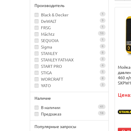
Производитель
1
Black & Decker
9
DeWALT
1
FRSG
10
Mächtz
1
SEQUOIA
6
Sigma
8
STANLEY
3
STANLEY FATMAX
4
START PRO
Мойка
давлен
5
STIGA
460 л/
8
WORCRAFT
SXPW1
3
YATO
Цена:
Наличие
41
В наличии
18
Предзаказ
Популярные запросы