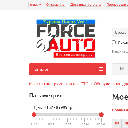
О магазине
Доставка и оплата
Производит
Язык
Везде
Искат
Например
Н
Каталог
Магазин инструментов для СТО
Оборудование дл
Параметры
Мое
Цена
1152
-
89999
грн.
Сравнен
1152
1825
8757
32584
89999