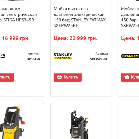
 высокого
Мойка высокого
Мойка в
ия электрическая
давления электрическая
давлени
р; STIGA HPS345R
150 бар; STANLEY FATMAX
150 бар;
SXFPW25PE
SXPW25D
 16 999 грн.
Цена: 22 999 грн.
Цена: 
Артикул
Артикул
HPS345R
SXFPW25PE
упить
Купить
Куп