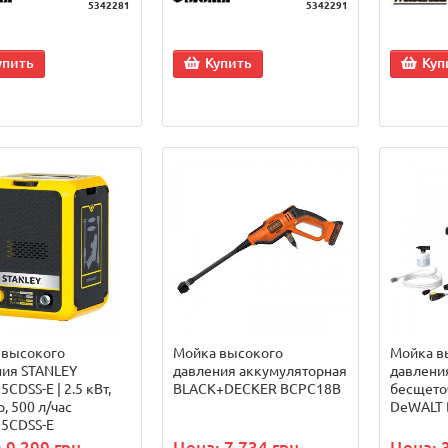
5342281
5342291
упить
Купить
Куп
 высокого
Мойка высокого
Мойка в
ния STANLEY
давления аккумуляторная
давлени
CDSS-E | 2.5 кВт,
BLACK+DECKER BCPC18B
бесщеточ
р, 500 л/час
DeWALT
5CDSS-E
 9 299 грн.
Цена: 7 734 грн.
Цена: 