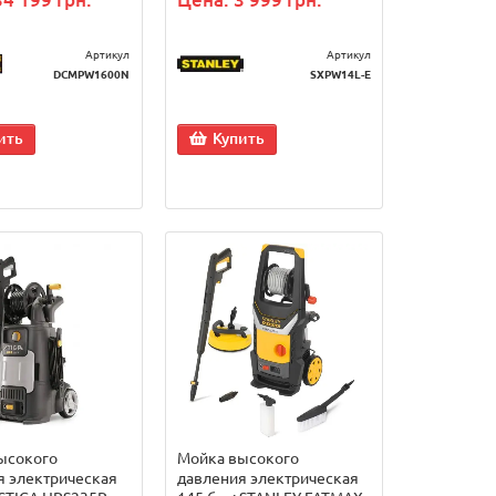
Артикул
Артикул
DCMPW1600N
SXPW14L-E
ить
Купить
ысокого
Мойка высокого
я электрическая
давления электрическая