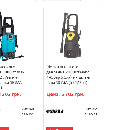
ысокого
Мойка высокого
я 2000Вт max
давления 2000Вт макс.
.2 л/мин +
145бар 5.5л/мин шланг
садка SIGMA
5.5м SIGMA (5342251)
1)
 303 грн.
Цена: 6 703 грн.
Артикул
Артикул
5342101
5342251