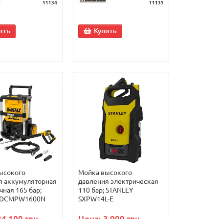
11134
11135
ить
Купить
ысокого
Мойка высокого
я аккумуляторная
давления электрическая
ная 165 бар;
110 бар; STANLEY
 DCMPW1600N
SXPW14L-E
34 199 грн.
Цена: 3 999 грн.