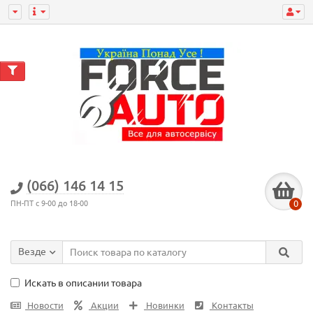
0
(066) 146 14 15
0
ПН-ПТ с 9-00 до 18-00
Везде
Искать в описании товара
Новости
Акции
Новинки
Контакты