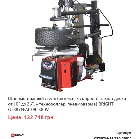
Шиномонтажный стенд (автомат, 2 скорости, захват диска
от 10" до 26", + технороллер, пневмовзрыв) BRIGHT
GT887N-AL390 380V
Цена: 132 748 грн.
Артикул
GT887N-AL390 380V