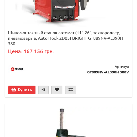
Шиномонтажный станок автомат (11"-26", технороллер,
пневмовзрыв, Auto Hook ZD05) BRIGHT GT889NV-AL390H
380
Цена: 167 156 грн.
Артикул
GT889NV-AL390H 380V
Купить