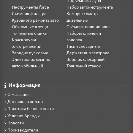
Подъемник лаунч
Инструменты force
Набор автоинструмента
Съемник фильтра
Компрессометр
Кузовного ремонта авто
дизельный
Обжимные клещи
Съёмник подшипника
Точильные станки
Наборы ключей и
Краскопульт
головок
электрический
Тиски слесарные
Зарядно пусковые
Держатель электрода
Электроподъемник
Верстак слесарный
автомобильный
Точильний станок
Информация
О магазине
Доставка и оплата
Политика безопасности
Условия Аренды
Новости
Производители