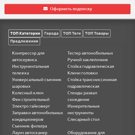
Оформить подписку
ТОП Категории
Города
ТОП Теги
ТОП Товары
Предложения
Компрессор для
Тестер автомобильных
автосервиса
Ручной заклепочник
Инструментальная
Стойка гидравлическая
тележка
Ключи головки
Универсальный съемник
Стойка трансмиссионная
шаровых
гидравлическая
Колесный ключ
Стенды развал
Фен строительный
схождение
Электро гайковерт
Измерительные
Заправки автомобильных
инструменты
кондиционеров
Слесарный стол
Съемник фильтра
Лаунч автосканер
Оборудование для