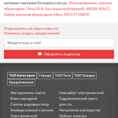
интернет магазине forceauto.com.ua -
Изолированные зажимы
«Крокодил» 74мм,30 А, 2шт (красный/черный). VAGER 30ACZ
,
Набор зажимов «Крокодил» 28шт. YATO YT-06870
Подпишитесь на наши новости!
Новинки, скидки, предложения!
Оформить подписку
ТОП Категории
Города
ТОП Теги
ТОП Товары
Предложения
Инструменты matrix
Гайковёрт электрический
Ключ накидной
Гидравлический пресс
Снятия шаровых опор
для сто
Универсальный съемник
Металлический верстак
Электрический
Лобзик электро