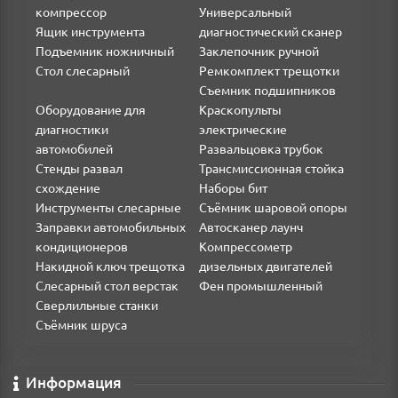
компрессор
Универсальный
Ящик инструмента
диагностический сканер
Подъемник ножничный
Заклепочник ручной
Стол слесарный
Ремкомплект трещотки
Съемник подшипников
Оборудование для
Краскопульты
диагностики
электрические
автомобилей
Развальцовка трубок
Стенды развал
Трансмиссионная стойка
схождение
Наборы бит
Инструменты слесарные
Съёмник шаровой опоры
Заправки автомобильных
Автосканер лаунч
кондиционеров
Компрессометр
Накидной ключ трещотка
дизельных двигателей
Слесарный стол верстак
Фен промышленный
Сверлильные станки
Съёмник шруса
Информация