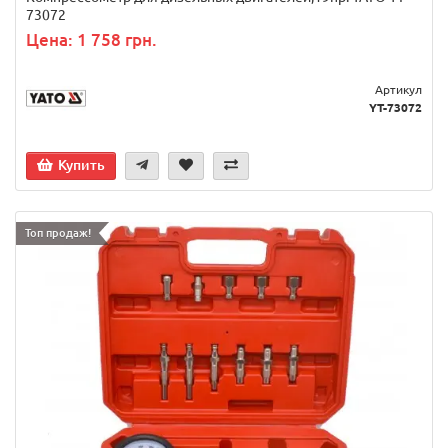
73072
Цена: 1 758 грн.
Артикул
YT-73072
Купить
Топ продаж!