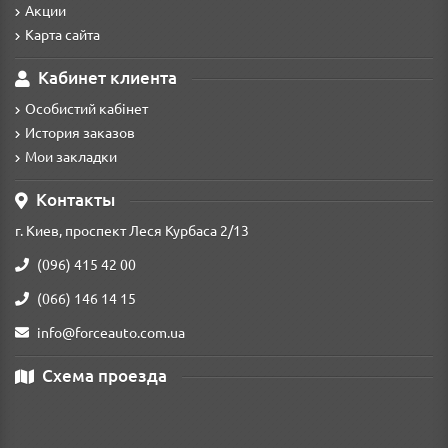
Акции
для СТО.
Карта сайта
Наразі інструмент Alloid активно використовується майстрами
на професійних СТО, у промисловості та виробництві, у
Кабинет клиента
будівництві та ремонті, а асортимент бренду налічує більш ніж
5000 найменувань універсального, автомобільного та
Особистий кабінет
будівельного інструменту.
История заказов
Мои закладки
Контакты
г. Киев, проспект Леся Курбаса 2/13
(096) 415 42 00
(066) 146 14 15
info@forceauto.com.ua
Схема проезда
Ми гарантуємо якість інструменту Alloid, адже несемо повну
відповідальність на всіх етапах виробництва – від розробки
продукту до відвантаження клієнту.