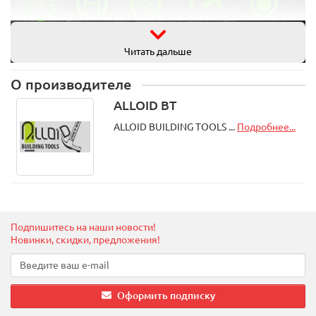
Читать дальше
Переваги спіральних свердл по металу Alloid
О производителе
Виконання за стандартами DIN 338. Спіральні свердла
ALLOID BT
Alloid виконано за загальноприйнятими стандартами DIN
ALLOID BUILDING TOOLS ...
Подробнее...
338. Заточка спіралі й кінцевика, форма хвостовика
підійдуть для будь-якого варіанту застосування.
При виготовленні свердл Alloid ми використовуємо
інструментальну сталь Р6М5, що має підвищені
показники зносостійкості та жароміцності, завдяки чому
дозволяє працювати у високошвидкісному режимі
Заточування кінцевої частини завжди виконане під кутом
Подпишитесь на наши новости!
135 градусів, що є оптимальним для матеріалу, що
Новинки, скидки, предложения!
обробляється
Швидке відведення стружки завдяки оптимальному куту
нахилу ріжучої спіралі та широкому профілю канавки
Оформить подписку
Свердла діаметром до 13 мм мають циліндричний
хвостовик, а ті, ща мають діаметр більш ніж 13 мм -