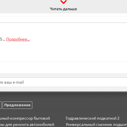
Читать дальше
 ...
Подробнее...
ильним обладнанням.
Предложения
шный компрессор бытовой
Гидравлический подкатной 2
ры для ремонта автомобилей
Универсальный съемник подши