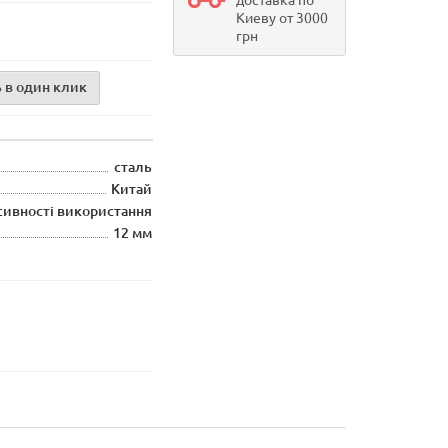
доставка по
Киеву от 3000
грн
 в один клик
сталь
Китай
сивності використання
12 мм