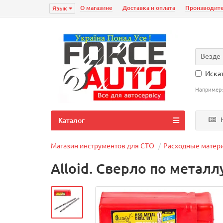
О магазине
Доставка и оплата
Производит
Язык
Везде
Искат
Например
Н
Каталог
Магазин инструментов для СТО
Расходные матер
Alloid. Сверло по металл