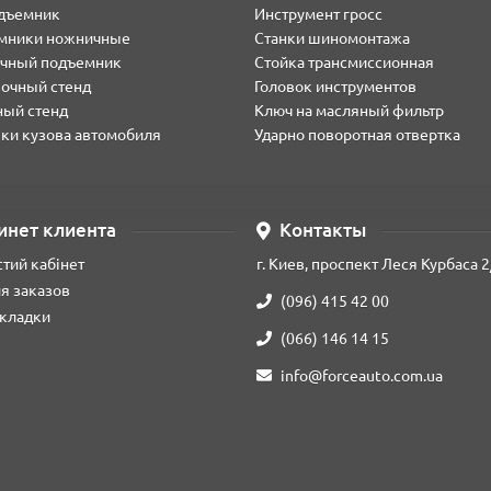
одъемник
Инструмент гросс
мники ножничные
Станки шиномонтажа
чный подъемник
Стойка трансмиссионная
вочный стенд
Головок инструментов
ный стенд
Ключ на масляный фильтр
ки кузова автомобиля
Ударно поворотная отвертка
свердла Alloid виконано за загальноприйнятими стандартами DIN 338
я.
вуємо інструментальну сталь Р6М5, що має підвищені показники знос
инет клиента
Контакты
 під кутом 135 градусів, що є оптимальним для матеріалу, що обро
тий кабінет
г. Киев, проспект Леся Курбаса 2
ному куту нахилу ріжучої спіралі та широкому профілю канавки
я заказов
(096) 415 42 00
й хвостовик, а ті, ща мають діаметр більш ніж 13 мм - ступеневий 
кладки
(066) 146 14 15
і, закушування ріжучої крайки
info@forceauto.com.ua