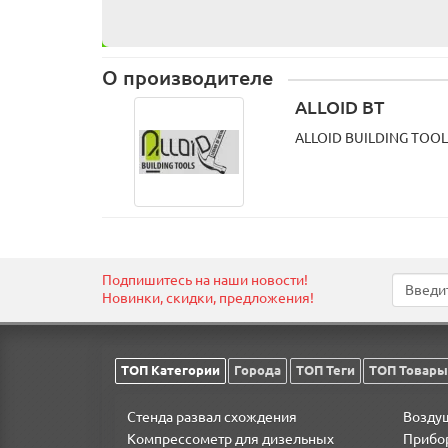
О производителе
ALLOID BT
ALLOID BUILDING TOOLS
Використовуються з ручним та стаціонарним сведл
Подпишитесь на наши новости!
Новинки, скидки, предложения!
ТОП Категории
Города
ТОП Теги
ТОП Товары
Стенда развал схождения
Возду
Компрессометр для дизельных
Прибо