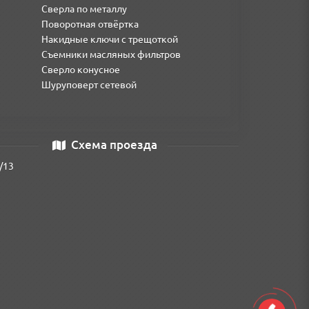
Сверла по металлу
Поворотная отвёртка
Накидные ключи с трещоткой
Съемники масляных фильтров
Сверло конусное
Шуруповерт сетевой
. Заточка спіралі й кінцевика, форма хвостовика
остійкості та жароміцності, завдяки чому дозволяє
Схема проезда
бляється
/13
хвостовик діаметром 13 мм для адаптивності зі