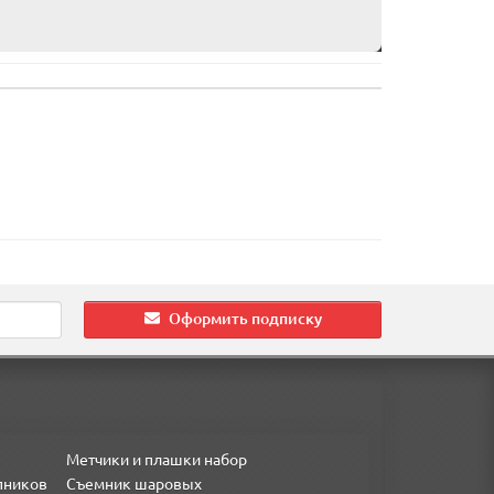
Оформить подписку
Метчики и плашки набор
пников
Съемник шаровых