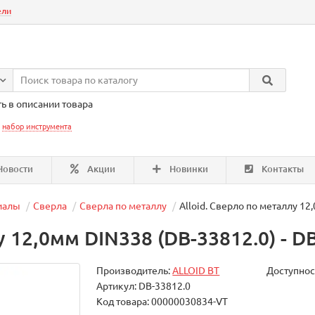
ели
ь в описании товара
:
набор инструмента
овости
Акции
Новинки
Контакты
иалы
Сверла
Сверла по металлу
Alloid. Сверло по металлу 12
у 12,0мм DIN338 (DB-33812.0) - D
Производитель:
ALLOID BT
Доступнос
Артикул: DB-33812.0
Код товара: 00000030834-VT