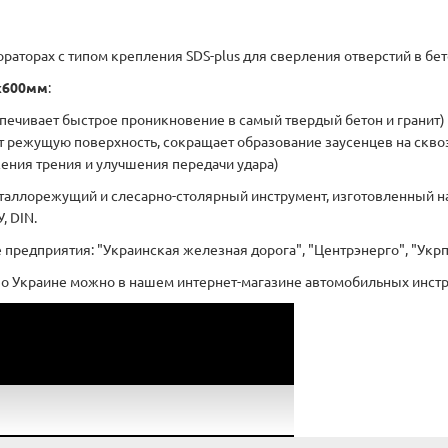
раторах с типом крепления SDS-plus для сверления отверстий в бет
2x600мм
:
печивает быстрое проникновение в самый твердый бетон и гранит)
ет режущую поверхность, сокращает образование заусенцев на скво
жения трения и улучшения передачи удара)
таллорежущий и слесарно-столярный инструмент, изготовленный на
, DIN.
 предприятия: "Украинская железная дорога", "Центрэнерго", "Укрп
й по Украине можно в нашем интернет-магазине автомобильных инст