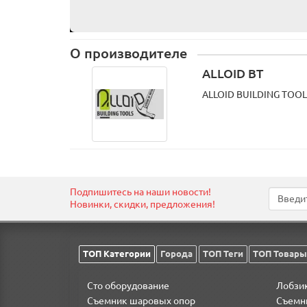
О производителе
ALLOID BT
ALLOID BUILDING TOOLS
Подпишитесь на наши новости!
Новинки, скидки, предложения!
ТОП Категории
Города
ТОП Теги
ТОП Товары
Сто оборудование
Лобзи
Съемник шаровых опор
Съемни