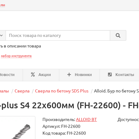
ели
ь в описании товара
:
набор инструмента
овости
Акции
Новинки
Контакты
иалы
Сверла
Сверла по бетону SDS Plus
Alloid. Бур по бетону
-plus S4 22x600мм (FH-22600) - F
Производитель:
ALLOID BT
Доступнос
Артикул: FH-22600
Код товара: FH-22600