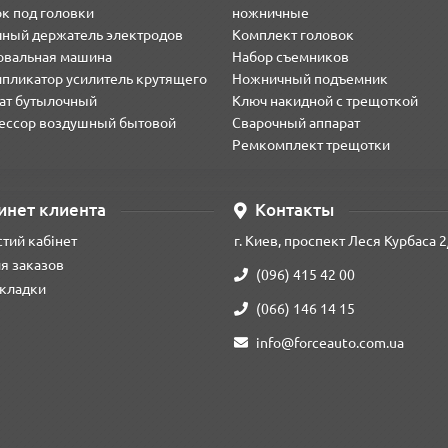
к под головки
ножничные
чный держатель электродов
Комплект головок
вальная машина
Набор съемников
пликатор усилитель крутящего
Ножничный подъемник
ат бутылочный
Ключ накидной с трещоткой
ессор воздушный бытовой
Сварочный аппарат
Ремкомплект трещотки
инет клиента
Контакты
тий кабінет
г. Киев, проспект Леся Курбаса 2
я заказов
(096) 415 42 00
кладки
(066) 146 14 15
info@forceauto.com.ua