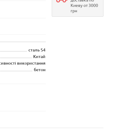
доставка по
Киеву от 3000
грн
сталь S4
Китай
сивності використання
бетон