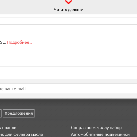
Читать дальше
 ...
Подробнее...
Предложения
к енхель
Сверла по металлу набор
к для фильтра масла
Автомобильные подъемники