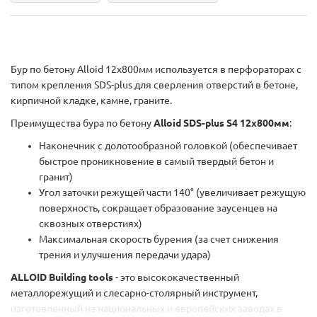
Бур по бетону Alloid 12x800мм используется в перфораторах с
типом крепления SDS-plus для сверления отверстий в бетоне,
кирпичной кладке, камне, граните.
Преимущества бура по бетону
Alloid SDS-plus S4 12x800мм
:
Наконечник с долотообразной головкой (обеспечивает
быстрое проникновение в самый твердый бетон и
гранит)
Угол заточки режущей части 140° (увеличивает режущую
поверхность, сокращает образование заусенцев на
сквозных отверстиях)
Максимальная скорость бурения (за счет снижения
трения и улучшения передачи удара)
ALLOID Building tools
- это высококачественный
металлорежущий и слесарно-столярный инструмент,
изготовленный на национальных и европейских заводах в