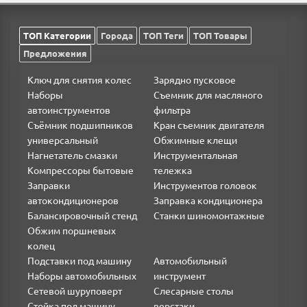
ТОП Категории
Города
ТОП Теги
ТОП Товары
Предложения
Ключ для снятия колес
Зарядно пусковое
Наборы
Съемник для масляного
автоинструментов
фильтра
Съёмник подшипников
Кран съемник двигателя
универсальный
Обжимные клещи
Нагнетатель смазки
Инструментальная
Компрессоры бытовые
тележка
Заправки
Инструментов головок
автокондиционеров
Заправка кондиционера
Балансировочный стенд
Станки шиномонтажные
Обжим поршневых
колец
Подставки под машину
Автомобильный
Наборы автомобильных
инструмент
Сетевой шуруповерт
Слесарные столы
Стойка под машину
верстаки