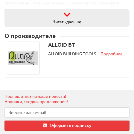
изготовленный на национальных и европейских заводах в
соответствии с техническими требованиями ГОСТ, ТУ, DIN.
Качество инструмента по достоинству оценили такие
Читать дальше
предприятия: "Украинская железная дорога", "Центрэнерго",
"Укрпочта" и многие другие.
О производителе
Купить сверла Alloid оптом и в розницу с доставкой по Украине
ALLOID BT
можно в нашем интернет-магазине автомобильных
ALLOID BUILDING TOOLS ...
Подробнее...
инструментов и аксесуаров.
Подпишитесь на наши новости!
Новинки, скидки, предложения!
Оформить подписку