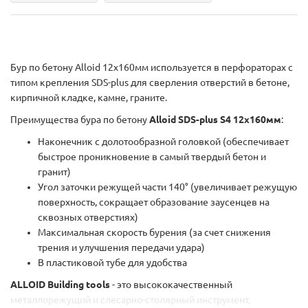
Бур по бетону Alloid 12x160мм используется в перфораторах с
типом крепления SDS-plus для сверления отверстий в бетоне,
кирпичной кладке, камне, граните.
Преимущества бура по бетону
Alloid SDS-plus S4 12x160мм
:
Наконечник с долотообразной головкой (обеспечивает
быстрое проникновение в самый твердый бетон и
гранит)
Угол заточки режущей части 140° (увеличивает режущую
поверхность, сокращает образование заусенцев на
сквозных отверстиях)
Максимальная скорость бурения (за счет снижения
трения и улучшения передачи удара)
В пластиковой тубе для удобства
ALLOID Building tools
- это высококачественный
металлорежущий и слесарно-столярный инструмент,