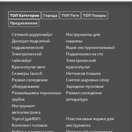
ТОП Категории
Города
ТОП Теги
ТОП Товары
Предложения
Сетевой шуруповёрт
Инструменты для
Домкрат подкатной
машины
гидравлический
Ящик инструментальный
Электрический
Подъемники на сто
гайковёрт
Электрический
Краскопульт авто
краскопульт
Сканеры launch
Метчиков плашек
Развал схождение
Снятия шаровых опор
оборудование
Зарядное пусковое
Развальцовка тормозных
Развал схождение
трубок
аппаратура
Инструмент
автоэлектрика
Toptul jgai4001
Пластиковые ящики для
Комплект головок
инструмента
Набор к компрессору
Проводной шуруповерт