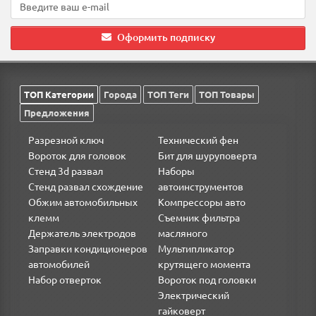
Оформить подписку
ТОП Категории
Города
ТОП Теги
ТОП Товары
Предложения
Разрезной ключ
Технический фен
Вороток для головок
Бит для шуруповерта
Стенд 3d развал
Наборы
Стенд развал схождение
автоинструментов
Обжим автомобильных
Компрессоры авто
клемм
Съемник фильтра
Держатель электродов
масляного
Заправки кондиционеров
Мультипликатор
автомобилей
крутящего момента
Набор отверток
Вороток под головки
Электрический
гайковерт