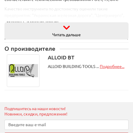
Качество инструмента по достоинству оценили такие
предприятия: "Украинская железная дорога", "Центрэнерго",
"Укрпочта" и многие другие.
Купить ножи сегментные Alloid оптом и врозницу с доставкой
Читать дальше
по Украине можно в нашем интернет-магазине автомобильных
инструментов и аксесуаров.
О производителе
ALLOID BT
ALLOID BUILDING TOOLS ...
Подробнее...
Подпишитесь на наши новости!
Новинки, скидки, предложения!