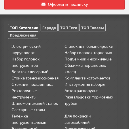
Оформить подписку
ТОП Категории
Города
ТОП Теги
ТОП Товары
Предложения
Электрический
Станок для балансировки
шуруповерт
Набор головок торцевых
Набор головок
Подъемники ножничные
инструментов
Обжимка поршневых
Верстак слесарный
колец
Стойка трансмиссионная
Комплект инструментов
Съемник подшипника
Инструменты наборы
Рихтовочные
Авто краскопульт
инструменты
Развальцовки тормозных
Шиномонтажный станок
трубок
Слесарные столы
Тележка
Для покраски
инструментальная
автомобилей
Электронный
Гидравлический