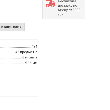
Бесплатная
доставка по
Киеву от 3000
грн
 в один клик
1/4
46 предметів
6 місяців
4-14 мм