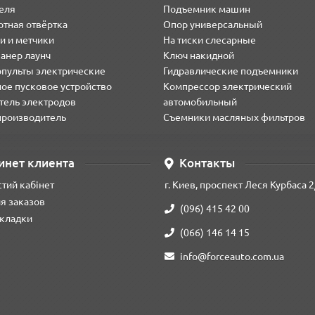
еля
Подъемник машин
тная отвёртка
Опор универсальный
и и метчики
На тиски слесарные
анер лаунч
Ключ накидной
опульты электрические
Гидравлические подъемники
ое пусковое устройство
Компрессор электрический
тель электродов
автомобильный
производитель
Съемники масляных фильтров
рые позволяют выполнять большинство задач в автомастерской. В 
инет клиента
Контакты
 бит разных типов.
тий кабінет
г. Киев, проспект Леся Курбаса 2
я заказов
(096) 415 42 00
кладки
(066) 146 14 15
info@forceauto.com.ua