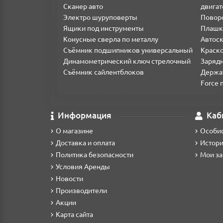
Сканер авто
двигат
Электро шуруповерты
Поворо
Ящики под инструменты
Плашк
Конусные сверла по металлу
Автоск
Съёмник подшипников универсальный
Краск
Динамометрический ключ стрелочный
Зарядн
Съёмник сайлентблоков
Держа
Force 
В наборе содержится 46 единиц инструмента, кото
Информация
Каб
трещотка на квадрат 1/4", большой выбор головок и
О магазине
Особис
Доставка и оплата
Истори
Политика безопасности
Мои за
Условия Аренды
Новости
Производители
Акции
Карта сайта