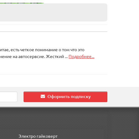
итае, есть четкое понимание о том что это
ение на автосервсие. Жесткий ...
Подробнее...
Оформить подписку
аким образом, в 2023 году прошел ребрендинг
чтобы оставаться на передовой в индустрии.
Электро гайковерт