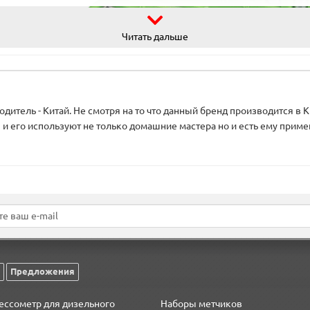
Читать дальше
одитель - Китай. Не смотря на то что данный бренд производится в К
 и его используют не только домашние мастера но и есть ему примен
 и ожиданиям клиентов - постоянный двигатель нашего бренда. Т
чительно улучшили качество, но и обновили внешний вид и логотип, 
Предложения
ессометр для дизельного
Наборы метчиков