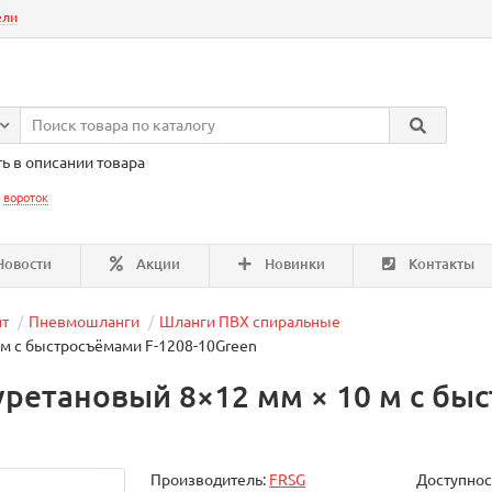
ели
ь в описании товара
:
вороток
овости
Акции
Новинки
Контакты
т
Пневмошланги
Шланги ПВХ спиральные
м с быстросъёмами F-1208-10Green
ретановый 8×12 мм × 10 м с быс
Производитель:
FRSG
Доступнос