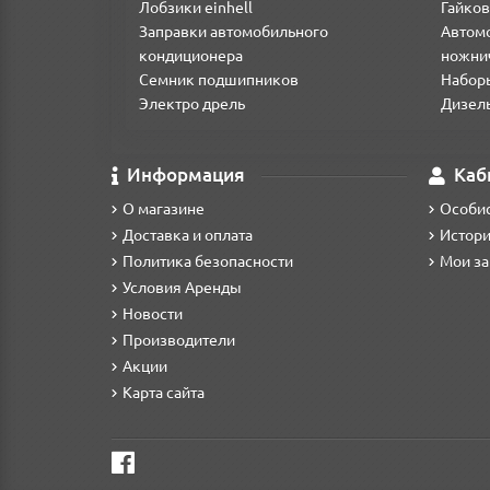
пневмошланг, спиральный шланг, полиуретановый шл
Лобзики einhell
Гайков
Заправки автомобильного
Автом
кондиционера
ножни
Семник подшипников
Набор
Электро дрель
Дизел
Информация
Каб
О магазине
Особис
Доставка и оплата
Истори
Политика безопасности
Мои за
Условия Аренды
Новости
Производители
Акции
Карта сайта