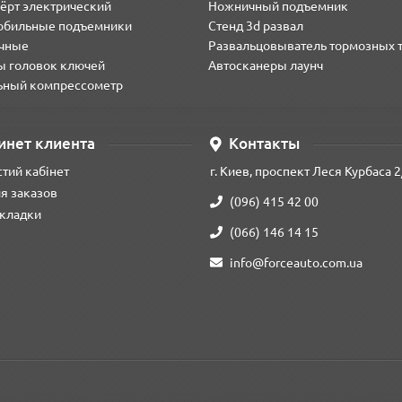
анг, F-1208-10Green, шланг для компрессора, шланг пневматическ
ёрт электрический
Ножничный подъемник
обильные подъемники
Стенд 3d развал
чные
Развальцовыватель тормозных 
ы головок ключей
Автосканеры лаунч
ьный компрессометр
инет клиента
Контакты
тий кабінет
г. Киев, проспект Леся Курбаса 2
я заказов
(096) 415 42 00
кладки
(066) 146 14 15
info@forceauto.com.ua