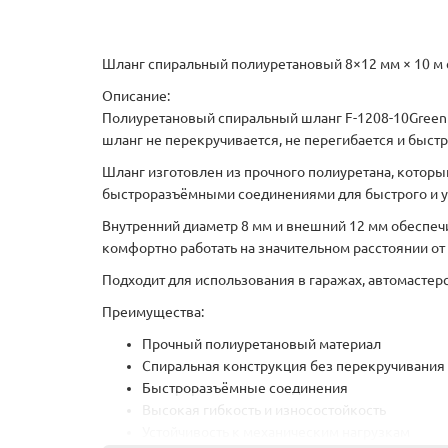
Шланг спиральный полиуретановый 8×12 мм × 10 м 
Описание:
Полиуретановый спиральный шланг F-1208-10Green
шланг не перекручивается, не перегибается и быст
Шланг изготовлен из прочного полиуретана, котор
быстроразъёмными соединениями для быстрого и 
Внутренний диаметр 8 мм и внешний 12 мм обеспеч
комфортно работать на значительном расстоянии от
Подходит для использования в гаражах, автомастерс
Преимущества:
Прочный полиуретановый материал
Спиральная конструкция без перекручивания
Быстроразъёмные соединения
Высокая гибкость и износостойкость
Устойчивость к механическим нагрузкам