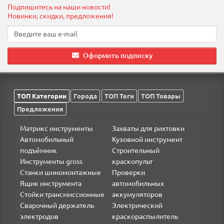
Инструкция по эксплуатации
Подпишитесь на наши новости!
Новинки, скидки, предложения!
Фирменная упаковка
Оформить подписку
ТОП Категории
Города
ТОП Теги
ТОП Товары
Предложения
Матрикс инструменты
Захваты для рихтовки
Автомобильный
Кузовной инструмент
подъёмник
Строительный
Инструменты gross
краскопульт
Станки шиномонтажные
Проверки
Ящик инструмента
автомобильных
Стойки трансмиссионные
аккумуляторов
Сварочный держатель
Электрический
электродов
краскораспылитель