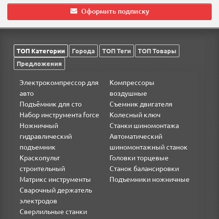
Силовые болты - 2 шт.
Оформить подписку
Гайки - 2 шт.
Направляющие втулки - 5 шт.
Пластиковый кейс
ТОП Категории
Города
ТОП Теги
ТОП Товары
Применение
: монтаж и демонтаж подшипников передней
ступицы большинства переднеприводных автомобилей.
Предложения
Электрокомпрессор для
Компрессоры
авто
воздушные
Подъёмник для сто
Съемник двигателя
Набор инструмента force
Колесный ключ
Ножничный
Станки шиномонтажа
гидравлический
Автоматический
подъемник
шиномонтажный станок
Краскопульт
Головки торцевые
строительный
Станок балансировки
Матрикс инструменты
Подъемники ножничные
Сварочный держатель
электродов
Сверлильные станки