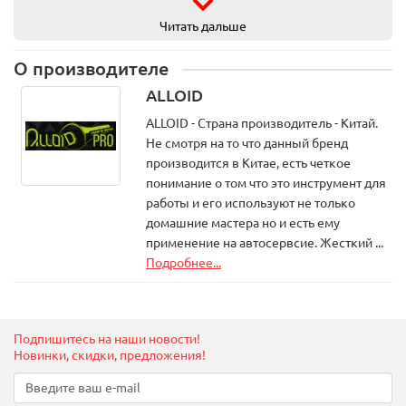
Количество предметов - 31 шт.
Читать дальше
Материал - легированная сталь
Совместимость - большинство переднеприводных
О производителе
автомобилей
ALLOID
Формат хранения - пластиковый кейс
ALLOID - Страна производитель - Китай.
Преимущества:
Не смотря на то что данный бренд
Позволяет выполнять монтаж и демонтаж подшипников
производится в Китае, есть четкое
без снятия стойки
понимание о том что это инструмент для
Подходит для большинства переднеприводных
работы и его используют не только
автомобилей
домашние мастера но и есть ему
Высокая точность изготовления компонентов
применение на автосервсие. Жесткий ...
Снижает риск повреждения подшипников и ступицы
Подробнее...
Изготовлен из прочной легированной стали
Подходит для профессионального использования
Удобен для хранения и транспортировки
Подпишитесь на наши новости!
Комплектация:
Новинки, скидки, предложения!
Монтажные оправки различных размеров - 20 шт.
Опорные плиты - 2 шт.